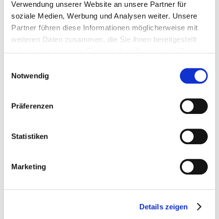
Verwendung unserer Website an unsere Partner für
soziale Medien, Werbung und Analysen weiter. Unsere
Partner führen diese Informationen möglicherweise mit
weiteren Daten zusammen, die Sie ihnen bereitgestellt
haben oder die sie im Rahmen Ihrer Nutzung der Dienste
gesammelt haben. Sie geben Einwilligung zu unseren
Einwilligungsauswahl
Cookies, wenn Sie unsere Webseite weiterhin nutzen.
Notwendig
Präferenzen
Statistiken
Marketing
Details zeigen