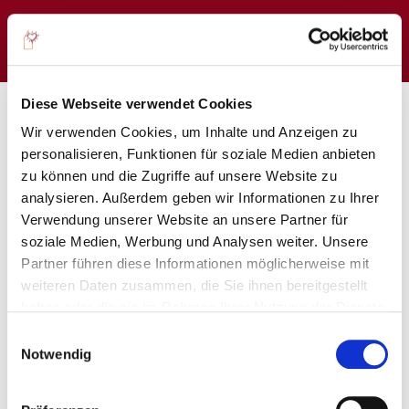
Diese Webseite verwendet Cookies
Wir verwenden Cookies, um Inhalte und Anzeigen zu
personalisieren, Funktionen für soziale Medien anbieten
Tipps für Ihren Besuch in
zu können und die Zugriffe auf unsere Website zu
unserer Praxis
analysieren. Außerdem geben wir Informationen zu Ihrer
Verwendung unserer Website an unsere Partner für
Zur Vorbereitung
soziale Medien, Werbung und Analysen weiter. Unsere
Partner führen diese Informationen möglicherweise mit
weiteren Daten zusammen, die Sie ihnen bereitgestellt
haben oder die sie im Rahmen Ihrer Nutzung der Dienste
Terminzeitpunkt
}
gesammelt haben. Sie geben Einwilligung zu unseren
Einwilligungsauswahl
Cookies, wenn Sie unsere Webseite weiterhin nutzen.
Bitte kommen Sie pünktlich. Wir halten den
Notwendig
vereinbarten Termin für Sie frei.