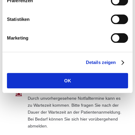
Präferenzen
Allgemeines

Bitte kommen Sie in normaler Straßenkleidung
Statistiken
und mit bequemen Schuhen. Sie müssen nicht
nüchtern sein.
Marketing
Termindauer

Für eine Erstuntersuchung oder eine komplette
Details zeigen
Kontrolluntersuchung benötigen wir
ca. 60 Minuten.
OK
Wartezeiten

Durch unvorhergesehene Notfalltermine kann es
zu Wartezeit kommen. Bitte fragen Sie nach der
Dauer der Wartezeit an der Patientenanmeldung.
Bei Bedarf können Sie sich hier vorübergehend
abmelden.