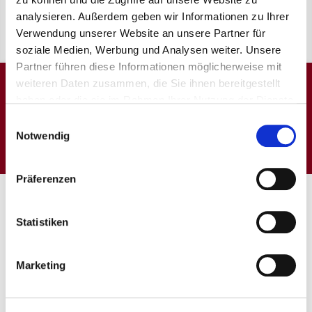
analysieren. Außerdem geben wir Informationen zu Ihrer
Verwendung unserer Website an unsere Partner für
soziale Medien, Werbung und Analysen weiter. Unsere
Partner führen diese Informationen möglicherweise mit
weiteren Daten zusammen, die Sie ihnen bereitgestellt
haben oder die sie im Rahmen Ihrer Nutzung der Dienste
gesammelt haben. Sie geben Einwilligung zu unseren
Einwilligungsauswahl
Cookies, wenn Sie unsere Webseite weiterhin nutzen.
Notwendig
Präferenzen
Statistiken
Alle Informationen rund um unser Leistungsspektrum
Marketing
und den Ablauf der Behandlungen erhalten Sie auf den
nächsten Seiten. Zudem können Sie sich ganz bequem
durch alle Schwerpunktthemen klicken – von EKG bis