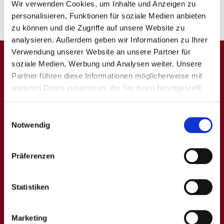
Wir verwenden Cookies, um Inhalte und Anzeigen zu
personalisieren, Funktionen für soziale Medien anbieten
zu können und die Zugriffe auf unsere Website zu
analysieren. Außerdem geben wir Informationen zu Ihrer
Verwendung unserer Website an unsere Partner für
soziale Medien, Werbung und Analysen weiter. Unsere
Partner führen diese Informationen möglicherweise mit
weiteren Daten zusammen, die Sie ihnen bereitgestellt
haben oder die sie im Rahmen Ihrer Nutzung der Dienste
gesammelt haben. Sie geben Einwilligung zu unseren
Einwilligungsauswahl
Cookies, wenn Sie unsere Webseite weiterhin nutzen.
Notwendig
Wir sind zertifiziert
Präferenzen
Unsere Praxisabläufe haben wir bereits 2008 im Rahmen
einer ISO-9001-Zertifizierung auf Ihren Qualitätsstandard hin
erfolgreich prüfen lassen.
Statistiken
Im September 2011 erhielten wir als erste kardiologische
Praxis in Deutschland das Zertifikat
Kardiologische
Qualitätspraxis
des Bundes Niedergelassener Kardiologen.
Marketing
Die Praxis ist seit 2012 von der Deutschen Gesellschaft für