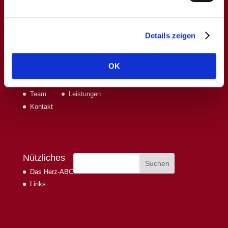
Kardiologie (DGK) als
Brustschmerz-Ambulanz
zertifiziert.
Es besteht die Zusatzqualifikation für Sportkardiologie.
Kardiologische Schwerpunktpraxis ©2021. All Rights
Details zeigen
reserved.
OK
Über Uns
Leistungen & Termine
Ärzte
Termin & Info
Team
Leistungen
Kontakt
Nützliches
Das Herz-ABC
Links