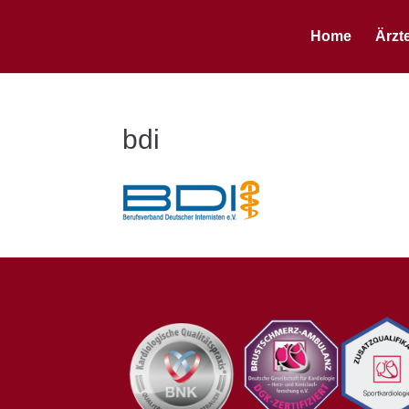
Home
Ärzt
bdi