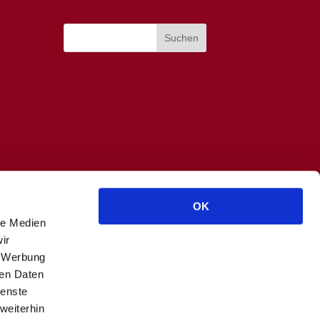
OK
le Medien
ir
, Werbung
ren Daten
ienste
weiterhin