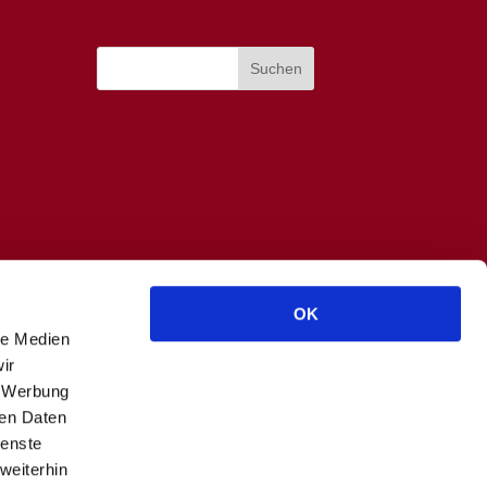
OK
le Medien
ir
, Werbung
ren Daten
ienste
weiterhin