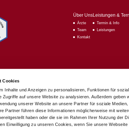
Über Uns
Leistungen & Ter
Ärzte
Termin & Info
Team
Leistungen
Kontakt
n einer ISO-9001-Zertifizierung
t Cookies
en.
che Praxis in Deutschland das
 Inhalte und Anzeigen zu personalisieren, Funktionen für sozia
 Niedergelassener Kardiologen.
e Zugriffe auf unsere Website zu analysieren. Außerdem geben w
ft für Kardiologie (DGK) als
rwendung unserer Website an unsere Partner für soziale Medien
Zusatzqualifikation für
re Partner führen diese Informationen möglicherweise mit weite
ereitgestellt haben oder die sie im Rahmen Ihrer Nutzung der D
reserved.
n Einwilligung zu unseren Cookies, wenn Sie unsere Webseite 