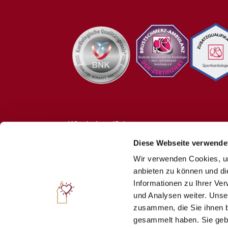
Wir sind zertifiziert
Unsere Praxisabläufe haben wir bereits 2008 im Rahme
Diese Webseite verwende
auf Ihren Qualitätsstandard hin erfolgreich prüfen lass
Im September 2011 erhielten wir als erste kardiologis
Wir verwenden Cookies, um
Zertifikat
Kardiologische Qualitätspraxis
des Bundes
anbieten zu können und di
Die Praxis ist seit 2012 von der Deutschen Gesellscha
Informationen zu Ihrer Ve
Brustschmerz-Ambulanz
zertifiziert. Es besteht die 
Sportkardiologie.
und Analysen weiter. Unse
zusammen, die Sie ihnen b
Kardiologische Schwerpunktpraxis ©2021. All Rights 
gesammelt haben. Sie gebe