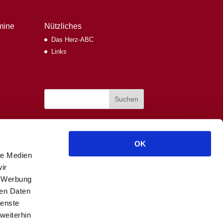
mine
Nützliches
Das Herz-ABC
Links
OK
le Medien
ir
, Werbung
ren Daten
ienste
weiterhin