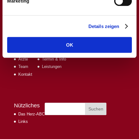
Qualitätspraxis
des Bundes Niedergelassener Kardiologen.
Marketing
Die Praxis ist seit 2012 von der Deutschen Gesellschaft für
Kardiologie (DGK) als
Brustschmerz-Ambulanz
zertifiziert.
Es besteht die Zusatzqualifikation für Sportkardiologie.
Details zeigen
Kardiologische Schwerpunktpraxis ©2021. All Rights
reserved.
OK
Über Uns
Leistungen & Termine
Ärzte
Termin & Info
Team
Leistungen
Kontakt
Nützliches
Das Herz-ABC
Links