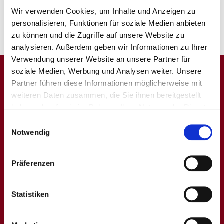
Wir verwenden Cookies, um Inhalte und Anzeigen zu
personalisieren, Funktionen für soziale Medien anbieten
zu können und die Zugriffe auf unsere Website zu
analysieren. Außerdem geben wir Informationen zu Ihrer
Verwendung unserer Website an unsere Partner für
soziale Medien, Werbung und Analysen weiter. Unsere
Partner führen diese Informationen möglicherweise mit
weiteren Daten zusammen, die Sie ihnen bereitgestellt
haben oder die sie im Rahmen Ihrer Nutzung der Dienste
gesammelt haben. Sie geben Einwilligung zu unseren
Einwilligungsauswahl
Cookies, wenn Sie unsere Webseite weiterhin nutzen.
Notwendig
Präferenzen
Wir sind zertifiziert
Unsere Praxisabläufe haben wir bereits 2008 im Rahmen
einer ISO-9001-Zertifizierung auf Ihren Qualitätsstandard hin
Statistiken
erfolgreich prüfen lassen.
Im September 2011 erhielten wir als erste kardiologische
Praxis in Deutschland das Zertifikat
Kardiologische