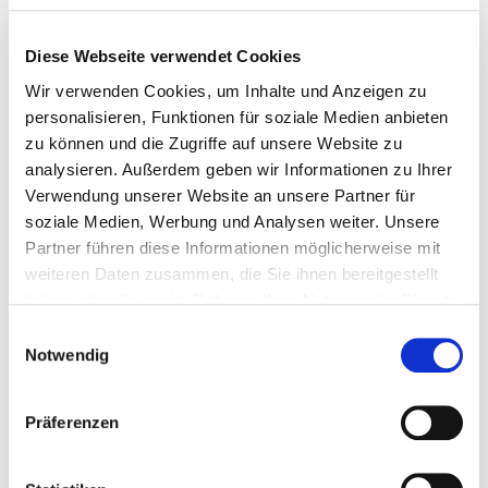
Längsschnittuntersuchungen durchgeführt werden.
Diese Webseite verwendet Cookies
Wir verwenden Cookies, um Inhalte und Anzeigen zu
personalisieren, Funktionen für soziale Medien anbieten
Die Ergometrie hilft, im medizinischen Bereich, bei der
zu können und die Zugriffe auf unsere Website zu
Erkennung und Verlaufsbeurteilung von Herz- und
analysieren. Außerdem geben wir Informationen zu Ihrer
Lungenerkrankungen. Sie ist außerdem ein wichtiges
Verwendung unserer Website an unsere Partner für
Instrument zur Risiko- und Prognoseabschätzung. Oft
wird sie auch genutzt, um gezielte
soziale Medien, Werbung und Analysen weiter. Unsere
Therapieempfehlungen geben zu können, Maßnahmen
Partner führen diese Informationen möglicherweise mit
auf ihre Wirksamkeit hin zu prüfen und gezielte
weiteren Daten zusammen, die Sie ihnen bereitgestellt
Übungen durchzuführen.
haben oder die sie im Rahmen Ihrer Nutzung der Dienste
gesammelt haben. Sie geben Einwilligung zu unseren
Einwilligungsauswahl
In der kardiorespiratorischen Diagnostik wird die
Cookies, wenn Sie unsere Webseite weiterhin nutzen.
Notwendig
Ergometrie mit Mess-Systemen der Lungenfunktion
verbunden (Spiroergometrie/Ergospirometrie).
Präferenzen