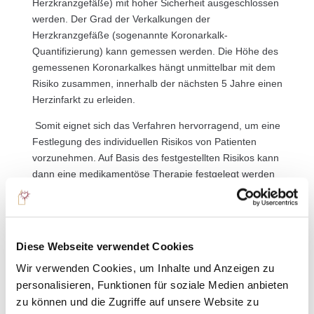
Herzkranzgefäße) mit hoher Sicherheit ausgeschlossen
werden. Der Grad der Verkalkungen der
Herzkranzgefäße (sogenannte Koronarkalk-
Quantifizierung) kann gemessen werden. Die Höhe des
gemessenen Koronarkalkes hängt unmittelbar mit dem
Risiko zusammen, innerhalb der nächsten 5 Jahre einen
Herzinfarkt zu erleiden.
Somit eignet sich das Verfahren hervorragend, um eine
Festlegung des individuellen Risikos von Patienten
vorzunehmen. Auf Basis des festgestellten Risikos kann
dann eine medikamentöse Therapie festgelegt werden
um einem Herzinfarkt sinnvoll vorzubeugen. Hinsichtlich
der individuellen Risikoabschätzung ist die Herz-CT
sowohl klinischen Tests (insbesondere dem Belastungs-
EKG) als auch Laboruntersuchungen überlegen.
Diese Webseite verwendet Cookies
Aktuell wird die CT-Untersuchung des Herzens nur von
Wir verwenden Cookies, um Inhalte und Anzeigen zu
den Privatkassen vergütet und stellt somit keine
personalisieren, Funktionen für soziale Medien anbieten
Kassenleistung dar.Selbstverständlich ist die
zu können und die Zugriffe auf unsere Website zu
Untersuchung auf Wunsch auch als Selbstzahlerleistung