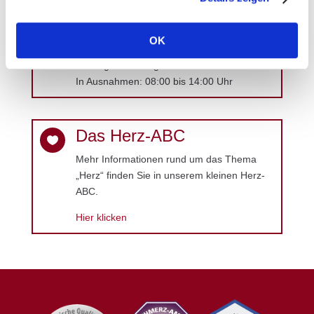
Sprechzeiten
OK

Montag bis Freitag: 08:00 bis 20:00 Uhr
In Ausnahmen: 08:00 bis 14:00 Uhr
Das Herz-ABC

Mehr Informationen rund um das Thema
„Herz“ finden Sie in unserem kleinen Herz-
ABC.
Hier klicken