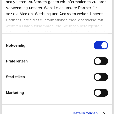
analysieren. Außerdem geben wir Informationen zu Ihrer
möglich.
Verwendung unserer Website an unsere Partner für
soziale Medien, Werbung und Analysen weiter. Unsere
Partner führen diese Informationen möglicherweise mit
weiteren Daten zusammen, die Sie ihnen bereitgestellt
haben oder die sie im Rahmen Ihrer Nutzung der Dienste
gesammelt haben. Sie geben Einwilligung zu unseren
Einwilligungsauswahl
Cookies, wenn Sie unsere Webseite weiterhin nutzen.
Notwendig
Präferenzen
Terminvereinbarung

Statistiken
0621 – 12 05 50
Marketing
Privatsprechstunde

0621 – 86 25 44 50
Details zeigen