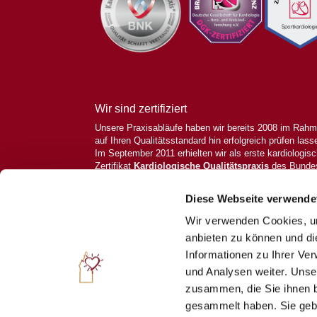
Wir sind zertifiziert
Unsere Praxisabläufe haben wir bereits 2008 im Rahme
auf Ihren Qualitätsstandard hin erfolgreich prüfen lass
Im September 2011 erhielten wir als erste kardiologis
Zertifikat
Kardiologische Qualitätspraxis
des Bundes
Die Praxis ist seit 2012 von der Deutschen Gesellscha
Brustschmerz-Ambulanz
zertifiziert. Es besteht die 
Diese Webseite verwende
Sportkardiologie.
Wir verwenden Cookies, um
Kardiologische Schwerpunktpraxis ©2021. All Rights 
anbieten zu können und di
Informationen zu Ihrer Ve
und Analysen weiter. Unse
zusammen, die Sie ihnen b
gesammelt haben. Sie gebe