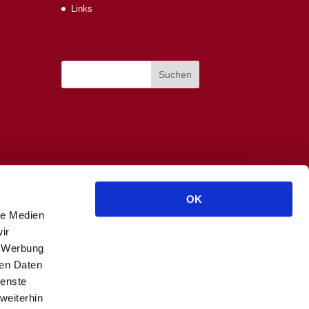
Links
OK
le Medien
ir
, Werbung
ren Daten
ienste
weiterhin